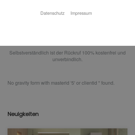
Sie haben Fragen zu Ihrer Kalkulation und Sie
Datenschutz
Impressum
möchten gerne wissen wie es weiter gehen
könnte?
Vereinbaren Sie hier einen Rückruf mit unseren
Badexperten.
Selbstverständlich ist der Rückruf 100% kostenfrei und
unverbindlich.
No gravity form with masterid '5' or clientid '' found.
Neuigkeiten