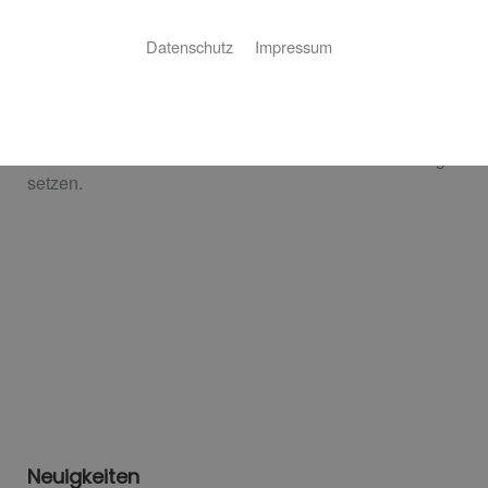
Datenschutz
Impressum
Vielen Dank für Ihre Anfrage!
Wir haben Ihre Kontaktanfrage in unser System
übernommen und werden uns mit Ihnen in Verbindung
setzen.
Neuigkeiten