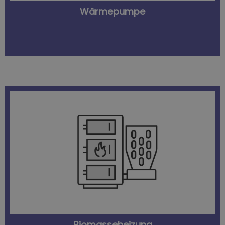
Wärmepumpe
preiswert verfügbar.
Geeignete Biomasse ist meist regional und
alles von Holz über Gräser bis zu Tierdung möglich.
kommt Biomasse zum Einsatz – je nach Heizung ist
2
und fast CO
-neutrale Heizmethode. Als Brennstoff
Eine Biomasseheizung ist eine äußerst nachhaltige
Biomasseheizung