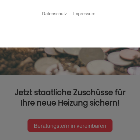
Kontakt aufnehmen
Datenschutz
Impressum
Jetzt staatliche Zuschüsse für
Ihre neue Heizung sichern!
Beratungstermin vereinbaren