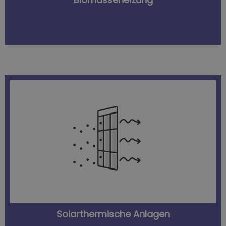
eine ideale Ergänzung zu Gas, Öl oder Pellets.
Heizbedarf eines Hauses komplett zu decken –
gewonnene Energie aus, um den Warmwasser- und
Solarenergie. Je nach Sonnenstunden reicht die
Unter Solarthermie versteht man das Heizen mit
Solarthermische Anlagen