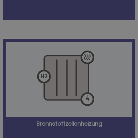
Prozess ist besonders effizient.
Verbrennung erzeugt. Der elektrochemische
werden mittels der sogenannten kalten
Kraft-Wärme-Kopplung (KWK).Wärme und Strom
eigenen Bedarf. Sie nutzt dafür die sogenannte
und Wärme für Gebäude, sowie auch Strom für den
Die Brennstoffzellenheizung erzeugt Warmwasser
Brennstoffzellenheizung