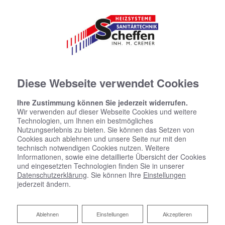
Diese Webseite verwendet Cookies
Ihre Zustimmung können Sie jederzeit widerrufen.
Wir verwenden auf dieser Webseite Cookies und weitere
Technologien, um Ihnen ein bestmögliches
Nutzungserlebnis zu bieten. Sie können das Setzen von
Cookies auch ablehnen und unsere Seite nur mit den
Staatliche Förderung für Ihre neue
technisch notwendigen Cookies nutzen. Weitere
Informationen, sowie eine detaillierte Übersicht der Cookies
Heizung
und eingesetzten Technologien finden Sie in unserer
Datenschutzerklärung
. Sie können Ihre
Einstellungen
jederzeit ändern.
Das Förderprogramm der BEG
Wir beraten Sie zu Ihren Möglichkeiten bei
einer energetischen Sanierung.
Ablehnen
Ablehnen
Einstellungen
Akzeptieren