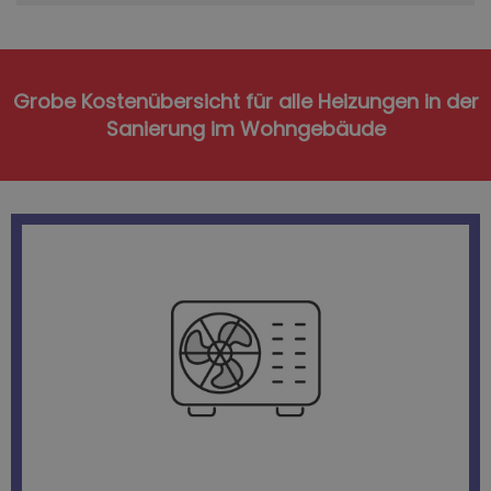
Grobe Kostenübersicht für alle Heizungen in der
Sanierung im Wohngebäude
Pumpe und Antrieb.
machen, brauchen Wärmepumpen etwas Strom für
Um die kostenlose Umweltwärme nutzbar zu
den Betrieb von Wand- und Fußbodenheizungen.
Erdreich, Luft oder Grundwasser und sind ideal für
Wärmepumpen entziehen Heizenergie aus