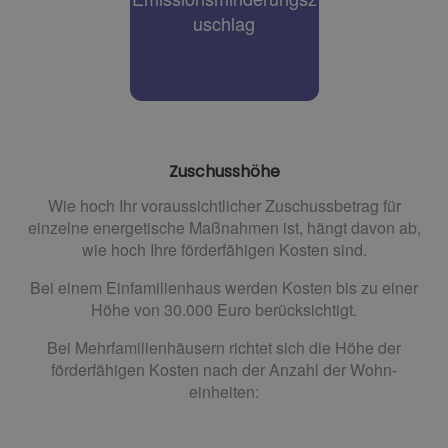
mg/m3 der Biomasse­anlage
uschlag
grenzwert für Staub von 2,5
enn der Emissions­
Zuschusshöhe
Wie hoch Ihr voraussichtlicher Zuschuss­betrag für
einzelne energe­tische Maß­nahmen ist, hängt davon ab,
wie hoch Ihre förder­fähigen Kosten sind.
Bei einem Einfamilien­haus werden Kosten bis zu einer
Höhe von 30.000 Euro berücksichtigt.
Bei Mehrfamilienhäusern richtet sich die Höhe der
förder­fähigen Kosten nach der Anzahl der Wohn­
einheiten: