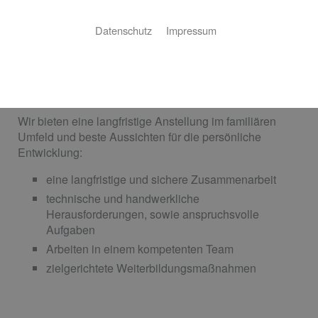
Datenschutz
Impressum
Wir suchen engagierte Mitarbeiter, die Lust auf
Handwerk und moderne Haustechnik haben. Gerne
können Sie auch unverbindlichen Kontakt zu uns
aufnehmen.
Wir bieten eine langfristige Anstellung im familiären
Umfeld und beste Aussichten für die persönliche
Entwicklung:
eine langfristige und sichere Zusammenarbeit
technische und handwerkliche
Herausforderungen, sowie anspruchsvolle
Aufgaben
Arbeiten in einem kompetenten Team
zielgerichtete Weiterbildungsmaßnahmen