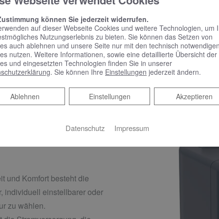
se Webseite verwendet Cookies
Zustimmung können Sie jederzeit widerrufen.
ECTRA
ist der integrierte Sensor in seiner mittlerweile vierten 
erwenden auf dieser Webseite Cookies und weitere Technologien, um 
ektion und Auslösegenauigkeit auch bei schwierigsten Umgebun
estmögliches Nutzungserlebnis zu bieten. Sie können das Setzen von
es auch ablehnen und unsere Seite nur mit den technisch notwendige
r updatefähige Sensor-Design umfasst neben der Detektion auch
es nutzen. Weitere Informationen, sowie eine detaillierte Übersicht der
ITAL SERVICES und weiterem Zubehör. Zudem überwacht ein s
es und eingesetzten Technologien finden Sie in unserer
schutzerklärung
. Sie können Ihre
Einstellungen
jederzeit ändern.
tet das Wasser automatisch ab, sobald eine voreingestellte Mi
hungsschutz sorgt für zusätzliche Sicherheit, beispielsweise in
Ablehnen
Ablehnen
Einstellungen
Akzeptieren
bstreinigend und schaltet hochpräzise bei niedrigem Strombedarf
Datenschutz
Impressum
damit flexibel
t und Komfort besteht die
 individuell einstellbarer oder
ur zu wählen.