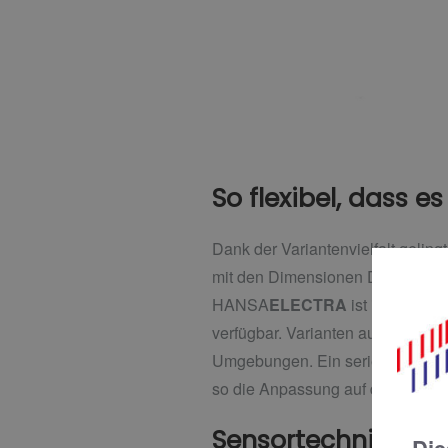
So flexibel, dass 
Dank der Variantenvielfalt gelin
mit den Dimensionen Design, Mate
HANSA
ELECTRA
ist in drei D
verfügbar. Varianten aus Verbund
Umgebungen. Ein serienmäßig bewe
so die Anpassung auf die jewei
Sensortechnik der 