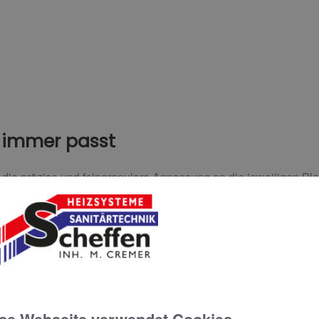
es immer passt
gt die präzise und feingranulare Anpassung an die jeweiligen P
rial, Funktionalität, Stromversorgung und Konnektivität gearbe
esignvarianten, zwei verschiedenen Größen und den zwei Ober
werkstoff mit metallfreien Wasserwegen eignen sich insbesonde
glicher Strahlregler lässt sich um jeweils 10 Grad in jede Ric
lige Form des Waschbeckens.
vierten Generation