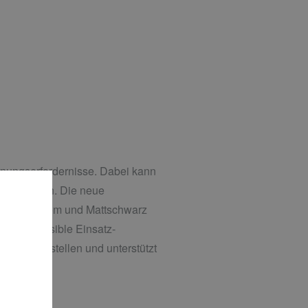
lanungserfordernisse. Dabei kann
itet werden. Die neue
flächen Chrom und Mattschwarz
re für sensible Einsatz-
htung verstellen und unterstützt