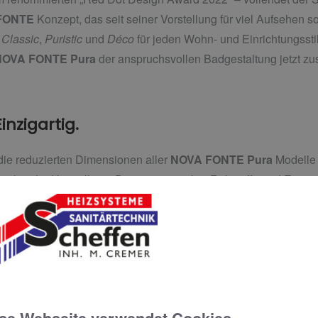
FONTE
Konzept, das seit seiner Vorstellung für viel Aufsehen 
n
Classic
,
Puristic
und
Déco
für jeden Wohn- und Einrichtungssti
NOVA FONTE Pura
der anspruchsvollen Badgestaltung jetzt zu
inzigartig.
die reduzierten Dimensionen aller
NOVA FONTE Pura
Modelle 
s bei der Herstellung. Dies spart spürbar Rohstoffe und Energie
ss schont Umwelt und Ressourcen. Damit wird
Pura
den Anford
se gerecht.