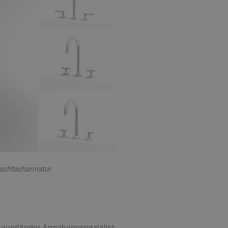
schtischarmatur
auerländer Armaturenspezialist