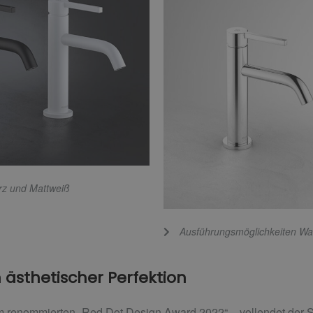
rz und Mattweiß
Ausführungsmöglichkeiten Wa
n ästhetischer Perfektion
 renommierten „Red Dot Design Award 2022“ – vollendet der S