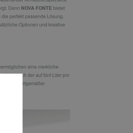
sorgt. Denn
NOVA FONTE
bietet
l die perfekt passende Lösung.
sätzliche Optionen und kreative
ermöglichen eine merkliche
. Aber auch der auf fünf Liter pro
erungen zeitgemäßer