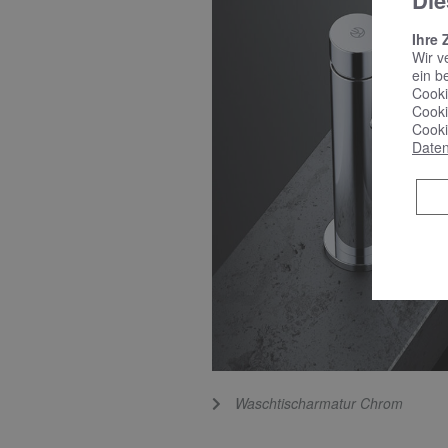
Die
Ihre 
Wir v
ein b
Cooki
Cooki
Cooki
Daten
Waschtischarmatur Chrom