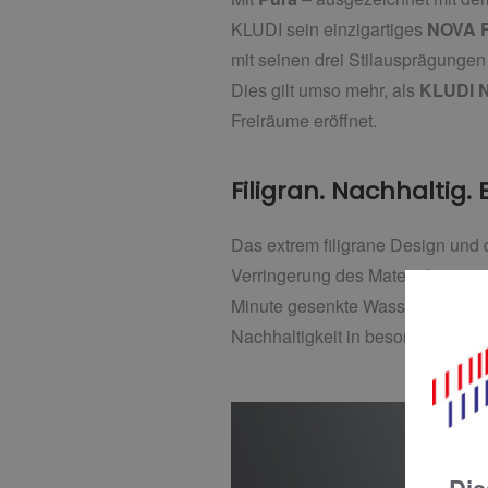
KLUDI sein einzigartiges
NOVA 
mit seinen drei Stilausprägunge
Dies gilt umso mehr, als
KLUDI 
Freiräume eröffnet.
Filigran. Nachhaltig. E
Das extrem filigrane Design und 
Verringerung des Materialeinsatze
Minute gesenkte Wasserdurchflu
Nachhaltigkeit in besonderer Wei