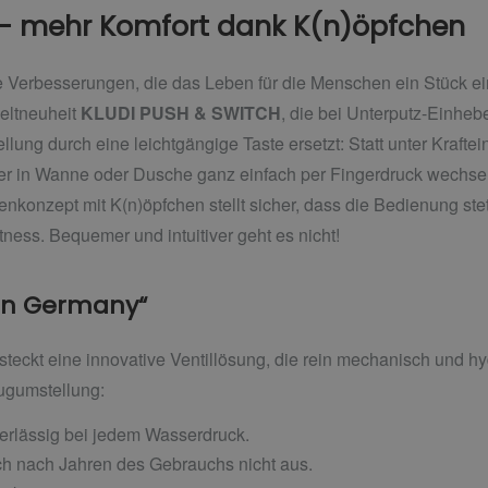
 – mehr Komfort dank K(n)öpfchen
che Verbesserungen, die das Leben für die Menschen ein Stück e
eltneuheit
KLUDI PUSH & SWITCH
, die bei Unterputz-Einheb
ung durch eine leichtgängige Taste ersetzt: Statt unter Kraftein
r in Wanne oder Dusche ganz einfach per Fingerdruck wechsel
enkonzept mit K(n)öpfchen stellt sicher, dass die Bedienung st
tness. Bequemer und intuitiver geht es nicht!
 in Germany“
steckt eine innovative Ventillösung, die rein mechanisch und hyd
Zugumstellung:
verlässig bei jedem Wasserdruck.
ch nach Jahren des Gebrauchs nicht aus.