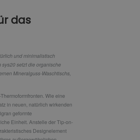
̈r das
̈rlich und minimalistisch
sys20 setzt die organische
odernen Mineralguss-Waschtischs,
-Thermoformfronten. Wie eine
tz in neuen, natürlich wirkenden
igran geformte
iche Einheit. Anstelle der Tip-on-
rakteristisches Designelement
n ihres außergewöhnlichen,