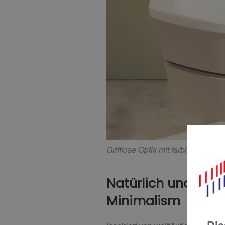
Grifflose Optik mit farbig akzentu
Natürlich und nor
Minimalism