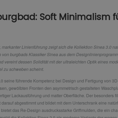
burgbad: Soft Minimalism fu
rkanter Linienführung zeigt sich die Kollektion Sinea 3.0 natu
n von burgbads Klassiker Sinea aus dem Designlinienprogramm 
nd vereint dessen Solidität mit der ultraleichten Optik eines m
bel zu schweben scheint.
3.0 seine führende Kompetenz bei Design und Fertigung von 3D
losen, gewölbten Fronten den asymmetrisch gestalteten Waschpla
iger Lackausführung und matter Oberfläche. Der besonders fil
 darauf abgestimmt und bildet mit dem Unterschrank eine natürl
bietet das Re-Design ausdrucksstarke Griffmulden, die ein cha
 ersetzt die Kollektion Sinea 2.0 als moderne Variante der wege