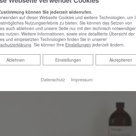
se Webseite verwendet Cookies
chaften mit sanften, sich hintereinander schmiegender Hügelkup
von konkaven und konvexen Formen und horizontalen Linien ü
Zustimmung können Sie jederzeit widerrufen.
front und Waschtischkante vor, mal weichen sie sich verjüngend
erwenden auf dieser Webseite Cookies und weitere Technologien, um 
estmögliches Nutzungserlebnis zu bieten. Sie können das Setzen von
 Beckenvolumen und seitlicher Ablagefläche. Auch Ablage und
es auch ablehnen und unsere Seite nur mit den technisch notwendige
es nutzen. Weitere Informationen, sowie eine detaillierte Übersicht der
ythmischen Richtungswechsel: Während die über der Armatur t
es und eingesetzten Technologien finden Sie in unserer
 sich das darüber schwebende Lichtsegel wieder vor, um das 
schutzerklärung
. Sie können Ihre
Einstellungen
jederzeit ändern.
men das horizontale Wellenlinien-Design durch den Dekorverl
Ablehnen
Ablehnen
Einstellungen
Akzeptieren
Datenschutz
Impressum