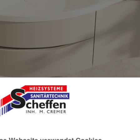
ierten Griffmulden
disch schlicht: Badmöbeldesign im St