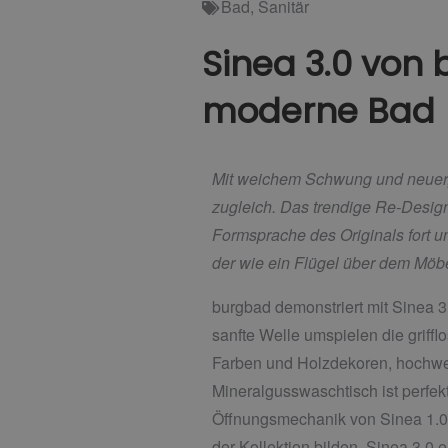
Bad
,
Sanitär
Sinea 3.0 von 
moderne Bad
Mit weichem Schwung und neuer, ma
zugleich. Das trendige Re-Desig
Formsprache des Originals fort u
der wie ein Flügel über dem Mö
burgbad demonstriert mit Sinea 
sanfte Welle umspielen die griff
Farben und Holzdekoren, hochwert
Mineralgusswaschtisch ist perfekt
Öffnungsmechanik von Sinea 1.0 
der Kollektion bilden. Sinea 3.0