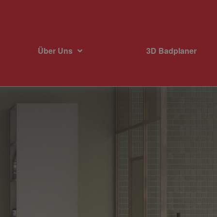
Über Uns
3D Badplaner